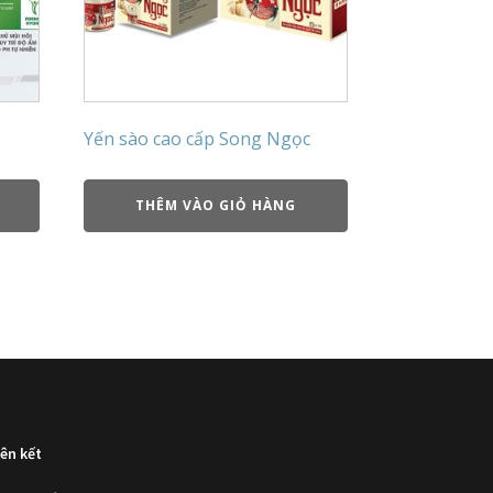
Yến sào cao cấp Song Ngọc
THÊM VÀO GIỎ HÀNG
iên kết