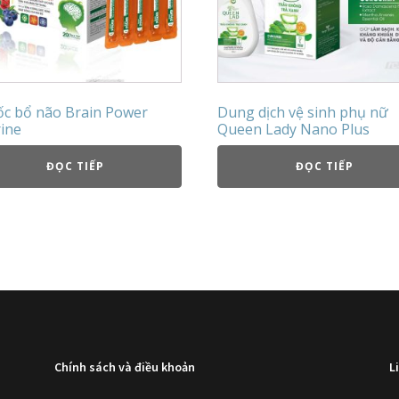
c bổ não Brain Power
Dung dịch vệ sinh phụ nữ
ine
Queen Lady Nano Plus
ĐỌC TIẾP
ĐỌC TIẾP
Chính sách và điều khoản
L