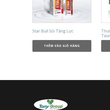
Star Bull Sủi Tăng Lực
Thuố
Taur
THÊM VÀO GIỎ HÀNG