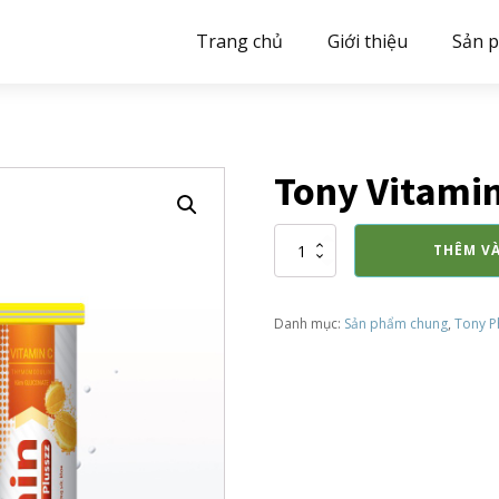
Trang chủ
Giới thiệu
Sản 
Tony Vitamin
Tony
THÊM V
Vitamin
Plusszz
số
Danh mục:
Sản phẩm chung
,
Tony 
lượng