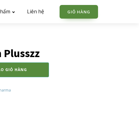
phẩm
Liên hệ
GIỎ HÀNG
 Plusszz
ÀO GIỎ HÀNG
Pharma