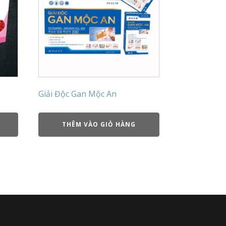
Giải Độc Gan Mộc An
THÊM VÀO GIỎ HÀNG