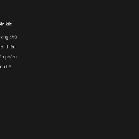
iên kết
rang chủ
iới thiệu
ản phẩm
iên hệ