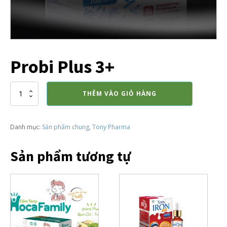
Probi Plus 3+
Probi
THÊM VÀO GIỎ HÀNG
Plus
3+
số
Danh mục:
Sản phẩm chung
,
Tony Pharma
lượng
Sản phẩm tương tự