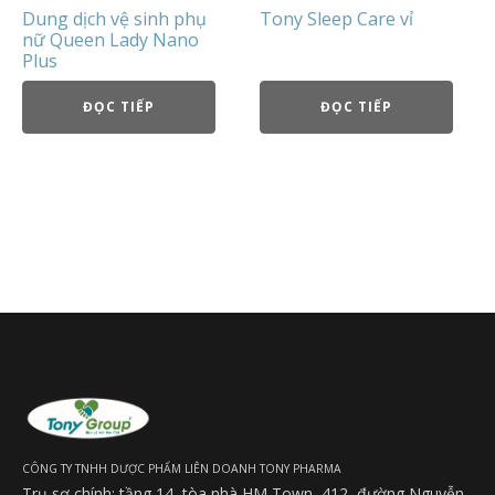
Dung dịch vệ sinh phụ
Tony Sleep Care vỉ
nữ Queen Lady Nano
Plus
ĐỌC TIẾP
ĐỌC TIẾP
CÔNG TY TNHH DƯỢC PHẨM LIÊN DOANH TONY PHARMA
Trụ sợ chính: tầng 14, tòa nhà HM Town, 412, đường Nguyễn