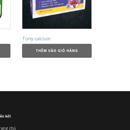
Tony calcium
THÊM VÀO GIỎ HÀNG
iên kết
rang chủ