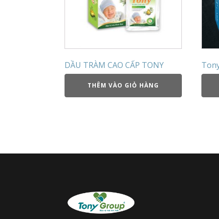
DẦU TRÀM CAO CẤP TONY
Tony
THÊM VÀO GIỎ HÀNG