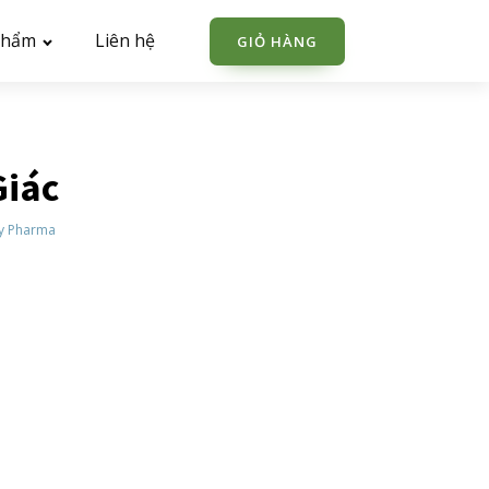
phẩm
Liên hệ
GIỎ HÀNG
Giác
y Pharma