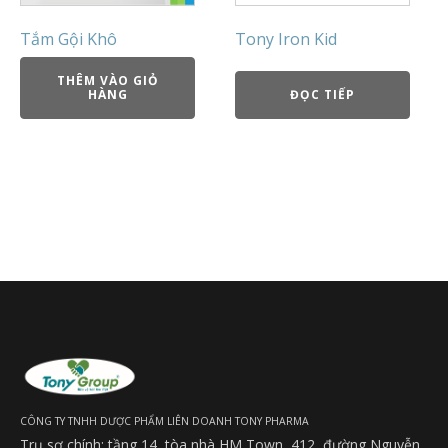
Tắm Gội Khô
Tony Iron Kid
THÊM VÀO GIỎ
HÀNG
ĐỌC TIẾP
CÔNG TY TNHH DƯỢC PHẨM LIÊN DOANH TONY PHARMA
Trụ sợ chính: tầng 14, tòa nhà HM Town, 412, đường Nguyễn