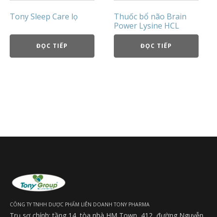
Tony Sleep Care lọ
Thuốc bổ não Brain
Power Lysine HCL
ĐỌC TIẾP
ĐỌC TIẾP
CÔNG TY TNHH DƯỢC PHẨM LIÊN DOANH TONY PHARMA
Trụ sợ chính: tầng 14, tòa nhà HM Town, 412, đường Nguyễn