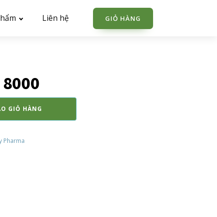
phẩm
Liên hệ
GIỎ HÀNG
 8000
ÀO GIỎ HÀNG
y Pharma