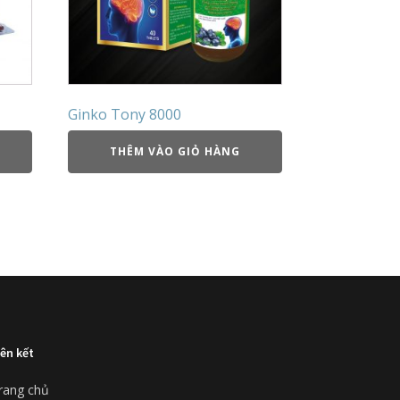
Ginko Tony 8000
THÊM VÀO GIỎ HÀNG
iên kết
rang chủ