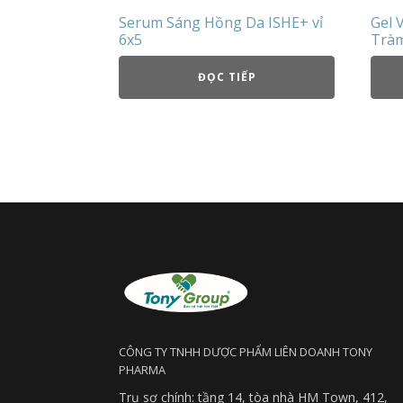
Serum Sáng Hồng Da ISHE+ vỉ
Gel 
6x5
Tràm
ĐỌC TIẾP
CÔNG TY TNHH DƯỢC PHẨM LIÊN DOANH TONY
PHARMA
Trụ sợ chính: tầng 14, tòa nhà HM Town, 412,