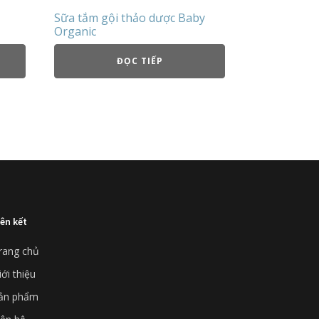
Sữa tắm gội thảo dược Baby
Organic
ĐỌC TIẾP
iên kết
rang chủ
iới thiệu
ản phẩm